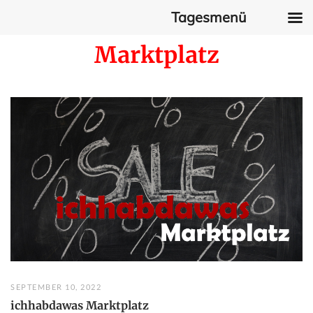
Tagesmenü
Skip
Marktplatz
to
content
SEPTEMBER 10, 2022
ichhabdawas Marktplatz