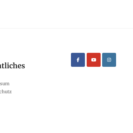
tliches
ssum
chutz