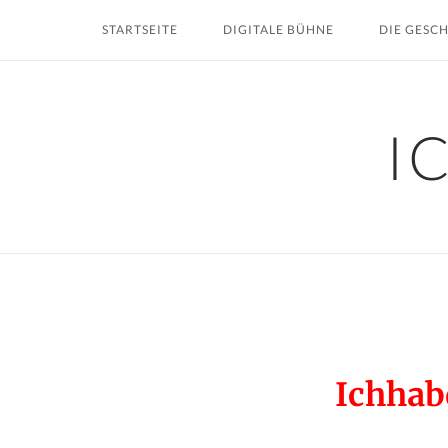
Skip
STARTSEITE
DIGITALE BÜHNE
DIE GESC
to
content
I
Ichha