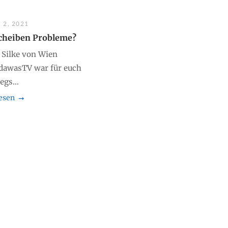
 2, 2021
cheiben Probleme?
 Silke von Wien
dawasTV war für euch
gs...
esen