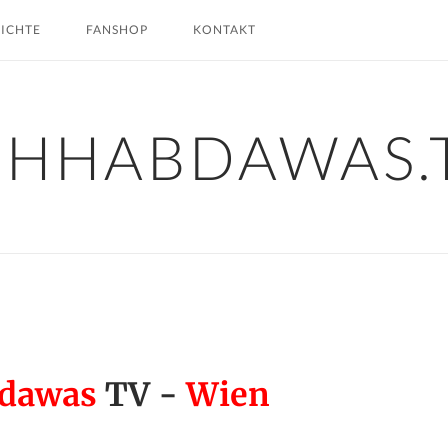
HICHTE
FANSHOP
KONTAKT
CHHABDAWAS.
bdawas
TV -
Wien