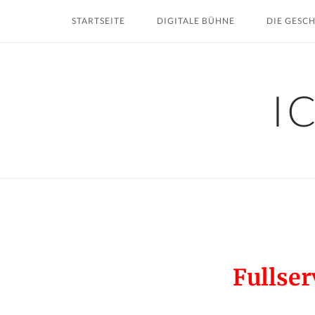
Skip
STARTSEITE
DIGITALE BÜHNE
DIE GESC
to
content
I
Fullser