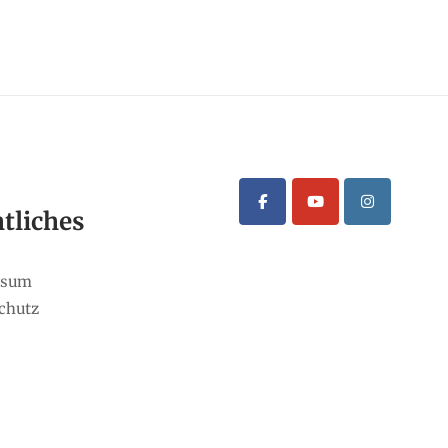
tliches
ssum
chutz