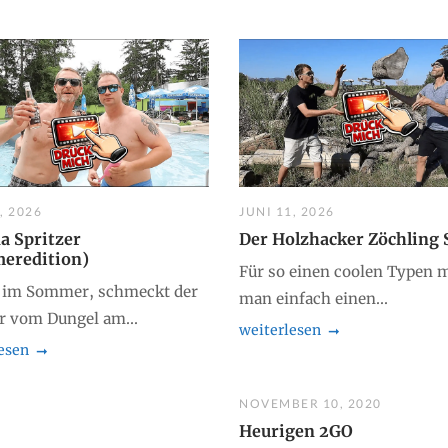
, 2026
JUNI 11, 2026
a Spritzer
Der Holzhacker Zöchling
eredition)
Für so einen coolen Typen 
 im Sommer, schmeckt der
man einfach einen...
er vom Dungel am...
weiterlesen
esen
NOVEMBER 10, 2020
Heurigen 2GO